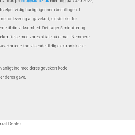
riv til os på
info@kluntz.dk
eller ring på 7020 7022,
hjælper vi dig hurtigt igennem bestillingen. I
e for levering af gavekort, sidste frist for
rne til din virksomhed. Det tager 5 minutter og
ekræftelse med vores aftale på e-mail. Nemmere
Gavekortene kan vi sende til dig elektronisk eller
anligt ind med deres gavekort kode
er deres gave.