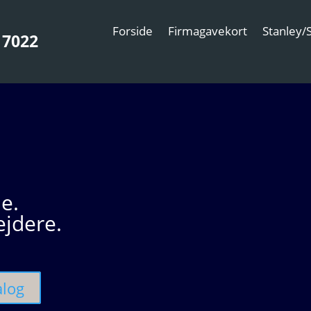
Forside
Firmagavekort
Stanley/S
 7022
e.
ejdere.
alog