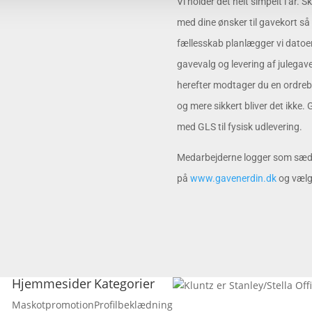
Vi holder det helt simpelt i år. Sk
med dine ønsker til gavekort så 
fællesskab planlægger vi datoern
gavevalg og levering af julegave
herefter modtager du en ordreb
og mere sikkert bliver det ikke. 
med GLS til fysisk udlevering.
Medarbejderne logger som sædv
på
www.gavenerdin.dk
og vælg
Hjemmesider
Kategorier
Maskotpromotion
Profilbeklædning