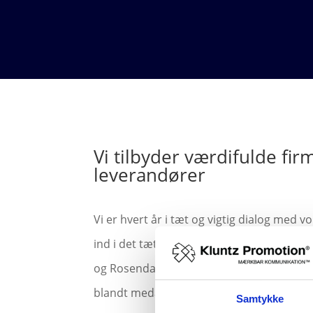
Vi tilbyder værdifulde fi
leverandører
Vi er hvert år i tæt og vigtig dialog me
ind i det tætte samarbejde, vi har med a
og Rosendahl. Det har vi gjort i over 25 å
blandt medarbejderne.
Samtykke