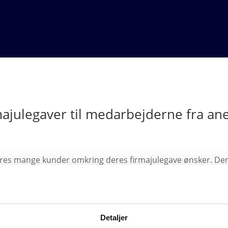
rmajulegaver til medarbejderne fra an
d vores mange kunder omkring deres firmajulegave ønsker. De
nerkendte kvalitets leverandører som bl.a. Royal Copenhagen
r, og resultatet er at vi kan tilbyde det bedste udvalg, mest 
Detaljer