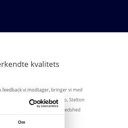
erkendte kvalitets
n feedback vi modtager, bringer vi med
, Georg Jensen, Menu, Eva Solo, Stelton
værdi for pengene og størst tilfredshed
Om